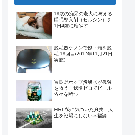
18歳の痴呆の老犬に与える
睡眠導入剤（セルシン）を
1日4錠に増やす
脱毛器ケノンで髭・頬を脱
毛 18回目(2017年11月21日
実施）
富良野ホップ炭酸水が孤独
を救う！我慢ゼロでビール
依存を断つ
FIRE後に気づいた真実：人
生を戦場にしない幸福論