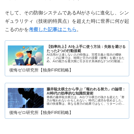
そして、その防御システムであるAIがさらに進化し、シン
ギュラリティ（技術的特異点）を超えた時に世界に何が起
こるのかを
考察した記事はこちら
。
【効率向上】AIを上手に使う方法：失敗を避ける
たった2つの行動規範
AI活用が上達しない人の特徴は、完璧主義と指示の曖昧
さ。この記事では、時間と労力の浪費（後悔）を避けるた
め、AIの能力を最大限に引き出す具体的な2つの行動規範
を解説。Geminiなどの最新AIを自分の人生の課題解決に活
かすための最善の手立てを学びましょう。
後悔ゼロ研究所【独身FIRE戦略】
藤井聡太棋士から学ぶ「報われる努力」の論理：
AI時代の効率的な知識投資術
将棋の藤井聡太棋士は、AIがプロ棋士の強さを超えた「努
力が報われないかもしれない」時代に成功を収めました。
彼の快進撃は、単なる努力の結果ではなく、リターンの不
確実性が高い中で「最も効率的な知識投資」を行った結果
と解釈できます。本記事では、後悔最小化の観点から、彼
後悔ゼロ研究所【独身FIRE戦略】
の行動指針を「知識の安全域」と「スキルの転用可能性」
という論理で分析し、AI時代における私たちのリソース配
分戦略を考察します。