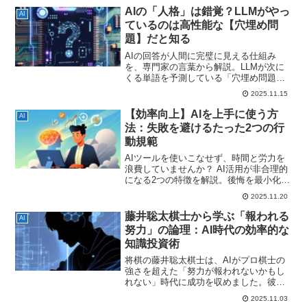
AIの「人格」は錯覚？LLMがやっ
AI
ているのは高性能な【穴埋め問
題】だと知る
AIの回答が人間に完璧に見える仕組み
を、専門家の言葉から解説。LLMが次に
くる単語を予測している「穴埋め問題」
の本質を知り、ハルシネーションなどの
2025.11.15
限界と、失敗を避けるための最善の活用
ルールを解説します。
【効率向上】AIを上手に使う方
AI
法：失敗を避けるたった2つの行
動規範
AIツールを使いこなせず、時間と労力を
浪費していませんか？ AI活用が非合理的
になる2つの特徴を解説。後悔を最小化す
る「無能な専門家として扱う」など、具
2025.11.20
体的な2つの行動規範と、最新書籍を紹介
します。
藤井聡太棋士から学ぶ「報われる
AI
努力」の論理：AI時代の効率的な
知識投資術
将棋の藤井聡太棋士は、AIがプロ棋士の
強さを超えた「努力が報われないかもし
れない」時代に成功を収めました。彼の
快進撃は、単なる努力の結果ではなく、
2025.11.03
リターンの不確実性が高い中で「最も効