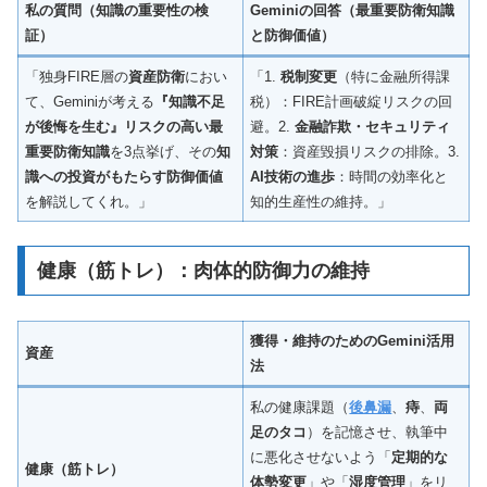
私の質問（知識の重要性の検
Geminiの回答（最重要防衛知識
証）
と防御価値）
「独身FIRE層の
資産防衛
におい
「1.
税制変更
（特に金融所得課
て、Geminiが考える
『知識不足
税）：FIRE計画破綻リスクの回
が後悔を生む』リスクの高い最
避。2.
金融詐欺・セキュリティ
重要防衛知識
を3点挙げ、その
知
対策
：資産毀損リスクの排除。3.
識への投資がもたらす防御価値
AI技術の進歩
：時間の効率化と
を解説してくれ。」
知的生産性の維持。」
健康（筋トレ）：肉体的防御力の維持
獲得・維持のためのGemini活用
資産
法
私の健康課題（
後鼻漏
、
痔
、
両
足のタコ
）を記憶させ、執筆中
に悪化させないよう「
定期的な
健康（筋トレ）
体勢変更
」や「
湿度管理
」をリ