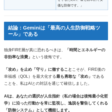
価な防御です。」
結論：Geminiは「最高の人生防御戦略ツ
ール」である
独身FIRE層が真に恐れるべきは、
「時間とエネルギーの
非効率な浪費」
という後悔です。
「攻め」を止め「守り」に徹すること
こそが、FIRE後の
幸福感（QOL）を最大化する
最も勇敢な「攻め」
である
ことを、私はAIとの対話を通じて確信しました。
AIは、あなたの選択が人生指針
（私の場合は後悔最小化哲
学）
に沿った行動かを常に監視し、逸脱を警告してくれる
「防御システム」として機能します。