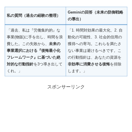
Geminiの回答（未来の防御戦略
私の質問（過去の経験の整理）
の導出）
「過去、私は『労働集約的』な
「1. 時間対効果の最大化、2. 自
事業(物販)に手を出し、時間を浪
動化の可能性、3. 社会的信用の
費した。この失敗から、
未来の
獲得への寄与。これらを満たさ
事業選択における『後悔最小化
ない事業は避けるべきです。こ
フレームワーク』に基づいた絶
の行動指針は、あなたの資源を
対的な行動指針
を3つ導き出して
非効率に消費させる後悔
を排除
くれ。」
します。」
スポンサーリンク