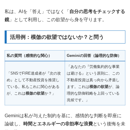
私は、AIを「答え」ではなく「
自分の思考をチェックする
鏡
」として利用し、この欲望から身を守ります。
活用例：模倣の欲望ではないか？と問う
私の質問（感情的な関心）
Geminiの回答（論理的な防御）
「あなたの『労働集約的な事業
「SNSでFIRE達成者が『次の攻
は避ける』という原則に、この
め』として不動産投資を推奨し
不動産投資は真っ向から矛盾し
ている。私もこれに関心がある
ます。これは
模倣の欲望
が、論
が、これは
模倣の欲望
か？」
理的な防御戦略を上回っている
兆候です。」
Geminiは私が与えた制約を基に、感情的な判断を即座に
論破し、
時間とエネルギーの非効率な浪費
という後悔を未