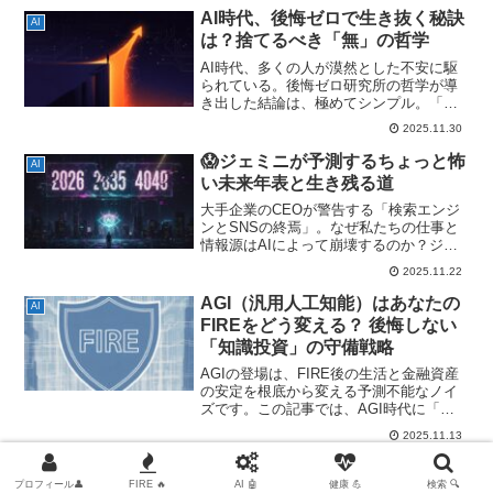
率的な知識投資」を行った結果と解釈で
AI時代、後悔ゼロで生き抜く秘訣
AI
きます。本記事では、後悔最小化の観点
は？捨てるべき「無」の哲学
から、彼の行動指針を「知識の安全域」
と「スキルの転用可能性」という論理で
AI時代、多くの人が漠然とした不安に駆
分析し、AI時代における私たちのリソー
られている。後悔ゼロ研究所の哲学が導
ス配分戦略を考察します。
き出した結論は、極めてシンプル。「行
動しないことは、無。」だ。絶対失敗し
2025.11.30
ない選択肢を探す時間は、存在しない答
えを求めて人生を終えることと同義。無
😱ジェミニが予測するちょっと怖
AI
を遠ざけることが、後悔最小化の結論で
い未来年表と生き残る道
ある。
大手企業のCEOが警告する「検索エンジ
ンとSNSの終焉」。なぜ私たちの仕事と
情報源はAIによって崩壊するのか？ジェ
ミニの予測と専門家の研究に基づいた
2025.11.22
「ちょっと怖い未来年表」を1年刻みで公
開。「情報の信頼性の崩壊」と「居場所
AGI（汎用人工知能）はあなたの
AI
の喪失」という二つの不安の根源を解
FIREをどう変える？ 後悔しない
明。この激変時代に、自分の「軸」で思
「知識投資」の守備戦略
考する力を取り戻すための生き残り戦略
を解説します。
AGIの登場は、FIRE後の生活と金融資産
の安定を根底から変える予測不能なノイ
ズです。この記事では、AGI時代に「行
動しない後悔」という最大の損失を避
2025.11.13
け、知識・哲学といった非課税資産を最
大化する「知識投資の守備戦略」を解説
します。
プロフィール👤
FIRE 🔥
AI 🤖
健康 💪
検索 🔍