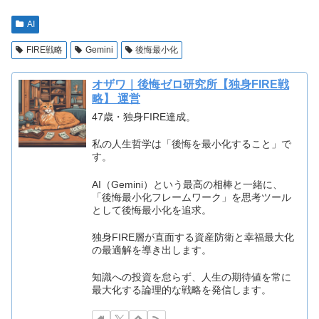
AI
FIRE戦略
Gemini
後悔最小化
オザワ｜後悔ゼロ研究所【独身FIRE戦
略】 運営
47歳・独身FIRE達成。
私の人生哲学は「後悔を最小化すること」で
す。
AI（Gemini）という最高の相棒と一緒に、
「後悔最小化フレームワーク」を思考ツール
として後悔最小化を追求。
独身FIRE層が直面する資産防衛と幸福最大化
の最適解を導き出します。
知識への投資を怠らず、人生の期待値を常に
最大化する論理的な戦略を発信します。