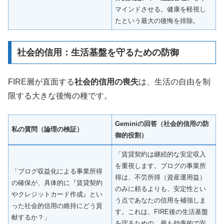
マインドさせる。健康を軽視し
たという最大の後悔を排除。
社会的信用：生活基盤を守るための防御
FIRE層が直面する
社会的信用の喪失
は、生活の自由を制
限する大きな後悔の種です。
Geminiの回答（社会的信用の防
私の質問（論理の検証）
御的役割）
「賃貸契約は継続的な安定収入
を重視します。ブログの事業所
「ブログ収益化による事業所得
得は、不労所得（資産運用益）
の確保が、具体的に『賃貸契約
のみに頼るよりも、安定性とい
やクレジットカード作成』とい
う点であなたの信用を補強しま
った社会的信用の維持にどう貢
す。これは、FIRE後の生活基盤
献するか？」
を守るための、最も効率的で安