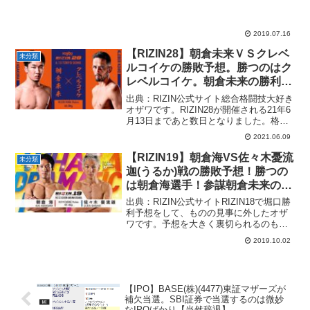
2019.07.16
【RIZIN28】朝倉未来ＶＳクレベ
未分類
ルコイケの勝敗予想。勝つのはク
レベルコイケ。朝倉未来の勝利の
可能性は？
出典：RIZIN公式サイト総合格闘技大好き
オザワです。RIZIN28が開催される21年6
月13日まであと数日となりました。格闘
技の醍醐味と言えば、一瞬で明暗が分か
2021.06.09
れる緊張感が挙げられるでしょう。どれ
だけ練習しても、どれだけその試合に対
【RIZIN19】朝倉海VS佐々木憂流
未分類
する想...
迦(うるか)戦の勝敗予想！勝つの
は朝倉海選手！参謀朝倉未来の作
戦はまたも炸裂するのか！
出典：RIZIN公式サイトRIZIN18で堀口勝
利予想をして、ものの見事に外したオザ
ワです。予想を大きく裏切られるのも格
闘技の醍醐味とはいえ、RIZIN18の結末は
2019.10.02
衝撃的でした。その衝撃の中心にいたの
が、今をときめく朝倉海選手です。 堀口
恭...
【IPO】BASE(株)(4477)東証マザーズが
補欠当選。SBI証券で当選するのは微妙
なIPOばかり【当然辞退】