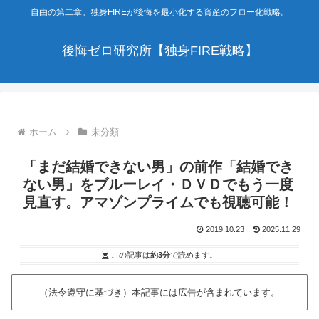
自由の第二章。独身FIREが後悔を最小化する資産のフロー化戦略。
後悔ゼロ研究所【独身FIRE戦略】
ホーム
未分類
「まだ結婚できない男」の前作「結婚でき
ない男」をブルーレイ・ＤＶＤでもう一度
見直す。アマゾンプライムでも視聴可能！
2019.10.23
2025.11.29
この記事は
約3分
で読めます。
（法令遵守に基づき）本記事には広告が含まれています。