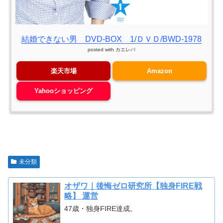
結婚できない男 DVD-BOX 1/ＤＶＤ/BWD-1978
posted with
カエレバ
楽天市場
Amazon
Yahooショッピング
未分類
オザワ｜後悔ゼロ研究所【独身FIRE戦
略】 運営
47歳・独身FIRE達成。