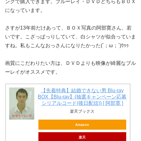
ングで購入できます。ブルーレイ・ＤＶＤどちらもＢＯＸ
になっています。
さすが13年前だけあって、ＢＯＸ写真の阿部寛さん、若
いです。こざっぱっりしていて、白シャツが似合っていま
すね。私もこんなおっさんになりたかった(´；ω；`)ｳｩｩ
画質にこだわりたい方は、ＤＶＤよりも映像が綺麗なブル
ーレイがオススメです。
【先着特典】結婚できない男 Blu-ray
BOX【Blu-ray】(抽選キャンペーン応募
シリアルコード(後日配信)) [ 阿部寛 ]
楽天ブックス
Amazon
楽天