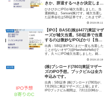
きか、辞退するべきか決定しまし
た。
ひさびさにIPOが補欠当選しました。当
選銘柄は、Sansan(株)です。補欠当選し
た証券会社はSBI証券です。これまでIPO
に当選したことはありません。補欠当選
2019.06.11
なら2回ほど経験があります。ソフトバン
クはそのうちの1回です。もちろん辞退し
【IPO】BASE(株)(4477)東証マザ
未分類
まし...
ーズが補欠当選。SBI証券で当選
するのは微妙なIPOばかり【当然
辞退】
出典：SBI証券IPOにまだ一度も当選した
ことがないオザワ(@HarohelloHello)で
す。久々にIPO補欠当選しました。銘柄
はＢＡＳＥ(株)(4477)です(´；ω；`)ｳｩｩな
2019.10.19
ぜ私が泣いているのか分かりますか？
歓喜の涙？ いいえ...
(株)ブシロード(7803)東証マザー
未分類
ズのIPO予想。ブックビルは全力
申込みです。
出典：SBI証券 (株)ブシロード(7803)が、
7月29日に東証マザーズに上場します。
IPOブックビル期間は、7月11日0時から7
月18日11時です。 (株)ブシロード(7803)
の事業内容トレーディングカードゲーム
(=TCG)部門モバイ...