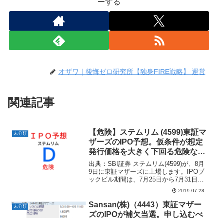
ーする
オザワ｜後悔ゼロ研究所【独身FIRE戦略】 運営
関連記事
【危険】ステムリム (4599)東証マ
未分類
ザーズのIPO予想。仮条件が想定
発行価格を大きく下回る危険な
IPO。
出典：SBI証券 ステムリム(4599)が、8月
9日に東証マザーズに上場します。IPOブ
ックビル期間は、7月25日から7月31日で
す。 今回は仮条件が想定発行価格を大幅
2019.07.28
に下回るという珍しいIPOになりまし
た。ステムリム(4599)の事業内容...
Sansan(株)（4443）東証マザー
未分類
ズのIPOが補欠当選。申し込むべ