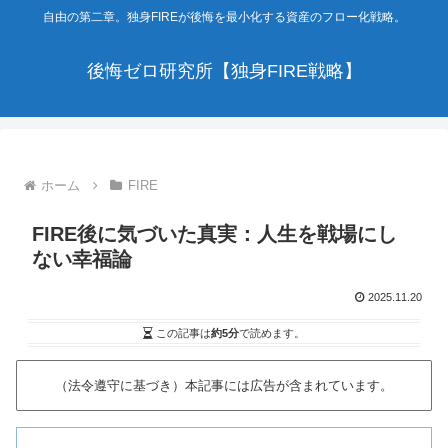
自由の第二章。独身FIREが後悔を最小化する資産のフロー化戦略。
後悔ゼロ研究所【独身FIRE戦略】
ホーム
FIRE
FIRE後に気づいた真実：人生を戦場にし
ない幸福論
2025.11.20
この記事は
約5分
で読めます。
（法令遵守に基づき）本記事には広告が含まれています。