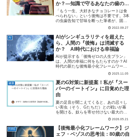
か？—知識で守るあなたの歯の健
康資産
「もう一生、大好きなチョコレートは食
べられない」という後悔は不要です。3本
の虫歯告知で甘味を断った筆者が、固形
の甘味への欲求を我慢せず、知識で満た
2022.09.27
す方法を追求しました。長年の販売実績
を持つロッテZEROチョコレートは、本
AIがシンギュラリティを超えた
AI
当に虫歯リスクを抑えられるのか？この
ら、人間の『後悔』は消滅する
記事では、その裏側にある「糖類ゼロ」
か？ AI時代における幸福論
の真実を論理的に監査し、不安というノ
イズを排除した、後悔ゼロのシンプルな
AIが提示する「後悔ゼロの人生プラン」
活用法を解説します。
は、人間の幸福に何をもたらすのか？AI
時代の新たな後悔最小化フレームワーク
の評価軸を論理的に考察。
2025.11.05
夏のG対策に新提案！私が『スー
健康
パーのイートイン』に目覚めた理
由
夏の足音が聞こえてくると、あの忌々し
い害虫（そう、Gたちだ）との戦いが幕
を開ける。奴らを寄せ付けない最大の秘
策は「家に生ごみを持ち込まないこ
2026.05.21
と」。ならば外食すればいい。しかし、
毎日外食ばかりだと今度は「塩分」が牙
【後悔最小化フレームワーク】ジ
FIRE
をむく。高血圧は静かに、だが...
ェフ・ベゾスの思考法：80歳の自