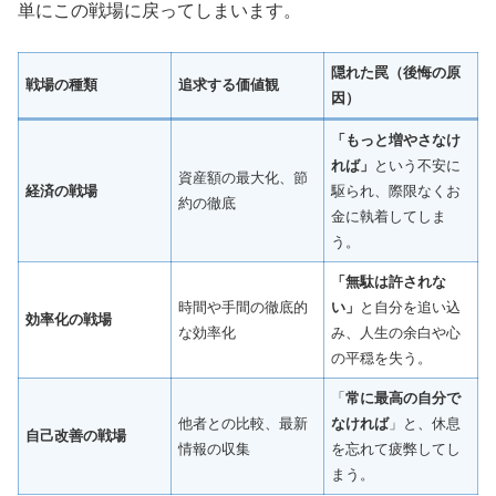
単にこの戦場に戻ってしまいます。
隠れた罠（後悔の原
戦場の種類
追求する価値観
因）
「もっと増やさなけ
れば」
という不安に
資産額の最大化、節
経済の戦場
駆られ、際限なくお
約の徹底
金に執着してしま
う。
「無駄は許されな
時間や手間の徹底的
い」
と自分を追い込
効率化の戦場
な効率化
み、人生の余白や心
の平穏を失う。
「
常に最高の自分で
他者との比較、最新
なければ
」と、休息
自己改善の戦場
情報の収集
を忘れて疲弊してし
まう。