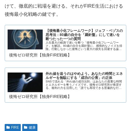
けて、徹底的に戦場を避ける。それがFIRE生活における
後悔最小化戦略の鍵です。
【後悔最小化フレームワーク】ジェフ・ベゾスの
思考法：80歳の自分を「羅針盤」にして迷いを
断つたった一つの質問
人生最大の岐路で迷いを断つ「後悔最小化フレームワー
ク」を解説。80歳の自分を羅針盤に、感情的なノイズを排
除。行動しなかった後悔という最大の損失を回避する論理
的な守備戦略を学びましょう。
後悔ゼロ研究所【独身FIRE戦略】
外れ値を追うのはやめよう。あなたの時間とエネ
ルギーを無駄にする「成功の公害」の正体
SNSで流れる「外れ値の成功法則」はあなたの貴重な時間
とエネルギーを奪うノイズです。後悔ゼロ研究所が推奨す
る、複利の力を活用した「誰でも再現できる普遍的な行動
指針」を解説します。
後悔ゼロ研究所【独身FIRE戦略】
FIRE
健康