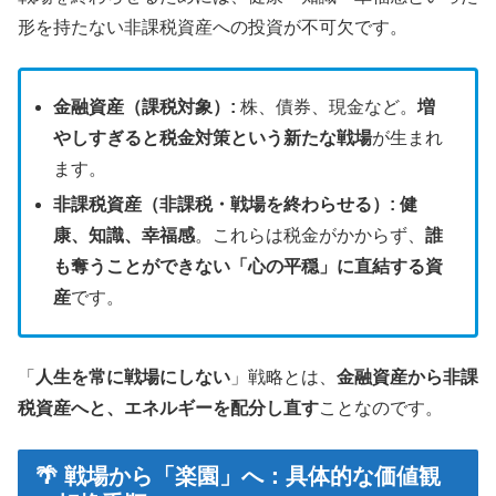
形を持たない非課税資産への投資が不可欠です。
金融資産（課税対象）:
株、債券、現金など。
増
やしすぎると税金対策という新たな戦場
が生まれ
ます。
非課税資産（非課税・戦場を終わらせる）:
健
康、知識、幸福感
。これらは税金がかからず、
誰
も奪うことができない「心の平穏」に直結する資
産
です。
「
人生を常に戦場にしない
」戦略とは、
金融資産から非課
税資産へと、エネルギーを配分し直す
ことなのです。
🌴 戦場から「楽園」へ：具体的な価値観