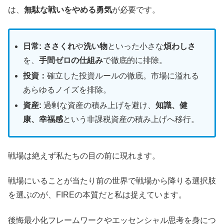
は、
無駄な戦いをやめる勇気
が必要です。
日常:
ささくれ
や
洗い物
といった小さな
煩わしさ
を、
手間ゼロの仕組み
で徹底的に排除。
投資：
確立した投資ルールの徹底。市場に溢れる
あらゆるノイズを排除。
資産:
過剰な資産の積み上げを避け、
知識、健
康、幸福感
という非課税資産の積み上げへ移行。
戦場は絶えず私たちの目の前に現れます。
戦場にいることが当たり前の世界で戦場から降りる選択肢
を選ぶのが、FIREの本質だと私は捉えています。
後悔最小化フレームワークやエッセンシャル思考を身につ