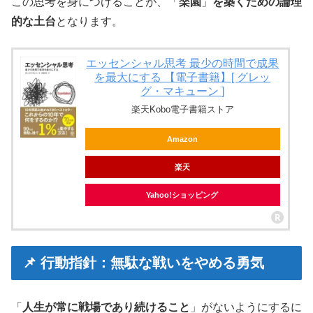
この思考を身につけることが、「
楽園
」
を築くための論理
的な土台
となります。
エッセンシャル思考 最少の時間で成果
を最大にする 【電子書籍】[ グレッ
グ・マキューン ]
楽天Kobo電子書籍ストア
Amazon
楽天
Yahoo!ショッピング
📌 行動指針：無駄な戦いをやめる勇気
「
人生が常に戦場であり続けること
」がないようにするに