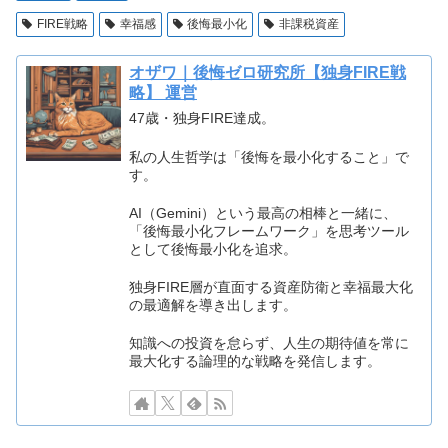
FIRE戦略
幸福感
後悔最小化
非課税資産
オザワ｜後悔ゼロ研究所【独身FIRE戦
略】 運営
47歳・独身FIRE達成。
私の人生哲学は「後悔を最小化すること」で
す。
AI（Gemini）という最高の相棒と一緒に、
「後悔最小化フレームワーク」を思考ツール
として後悔最小化を追求。
独身FIRE層が直面する資産防衛と幸福最大化
の最適解を導き出します。
知識への投資を怠らず、人生の期待値を常に
最大化する論理的な戦略を発信します。