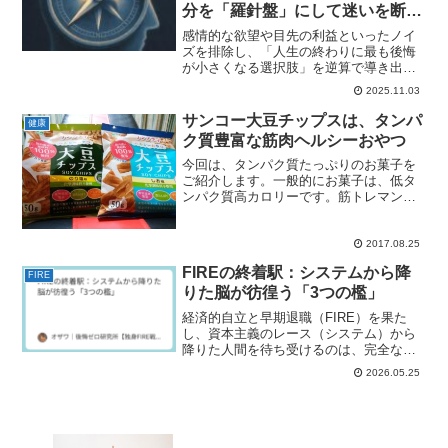
分を「羅針盤」にして迷いを断つ
たった一つの質問
感情的な欲望や目先の利益といったノイ
ズを排除し、「人生の終わりに最も後悔
が小さくなる選択肢」を逆算で導き出す
論理的な思考ツール。Amazon創業者ジェ
2025.11.03
フ・ベゾスも利用したこの守備戦略は、
「行動しない後悔」という最大の損失を
サンコー大豆チップスは、タンパ
健康
回避し、あなたの人生指針を明確に定め
ク質豊富な筋肉ヘルシーおやつ
ます。
今回は、タンパク質たっぷりのお菓子を
ご紹介します。一般的にお菓子は、低タ
ンパク質高カロリーです。筋トレマンに
なると、何を買う場合でも、必ず栄養成
分表示を見てから買うようになります。
私も例外ではありません。増量中ならま
2017.08.25
だしも、減量中となると、...
FIREの終着駅：システムから降
FIRE
りた脳が彷徨う「3つの檻」
経済的自立と早期退職（FIRE）を果た
し、資本主義のレース（システム）から
降りた人間を待ち受けるのは、完全な自
由ではない。むしろ、過剰に進化した
2026.05.25
「意識」というバグとの、生々しい対峙
だ。会社や社会から与えられる「偽りの
意味」を失ったFIRE生...