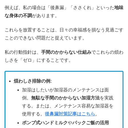
例えば、私の場合は「後鼻漏」「ささくれ」といった
地味
な身体の不調
があります。
これらを放置することは、日々の幸福感を損なう見過ごす
ことのできない問題だと捉えています。
私の行動指針は、
手間のかからない仕組み
でこれらの煩わ
しさを「ゼロ」にすることです。
煩わしさ排除の例:
加湿はしたいが加湿器のメンテナンスは面
倒。
無駄な手間のかからない加湿方法
を実践
する。または、メンテナンス容易な加湿器を
使用する。
後鼻漏対策記事はこちら
。
ポンプ式ハンドミルク
や
パックご飯の活用