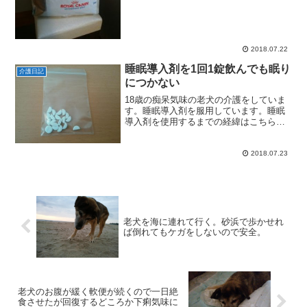
不全症であることが判明してからは、ア
ピナックという心臓...
2018.07.22
睡眠導入剤を1回1錠飲んでも眠り
介護日記
につかない
18歳の痴呆気味の老犬の介護をしていま
す。睡眠導入剤を服用しています。睡眠
導入剤を使用するまでの経緯はこちらの
記事をどうぞ。睡眠導入剤の使用が1日２
錠に増えた先日の介護日記では、1日3回
1/2錠睡眠導入剤を与えていたが、すでに
2018.07.23
1/2錠では効...
老犬を海に連れて行く。砂浜で歩かせれ
ば倒れてもケガをしないので安全。
老犬のお腹が緩く軟便が続くので一日絶
食させたが回復するどころか下痢気味に