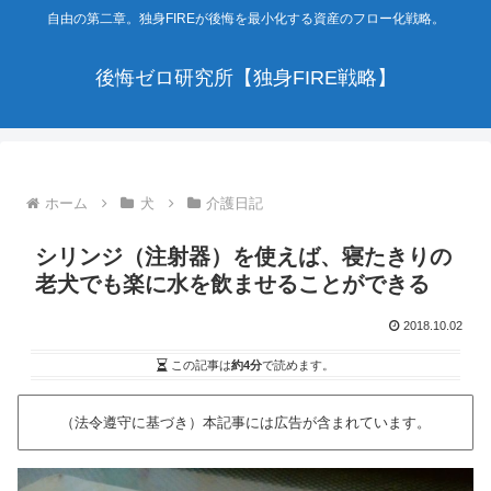
自由の第二章。独身FIREが後悔を最小化する資産のフロー化戦略。
後悔ゼロ研究所【独身FIRE戦略】
ホーム
犬
介護日記
シリンジ（注射器）を使えば、寝たきりの
老犬でも楽に水を飲ませることができる
2018.10.02
この記事は
約4分
で読めます。
（法令遵守に基づき）本記事には広告が含まれています。