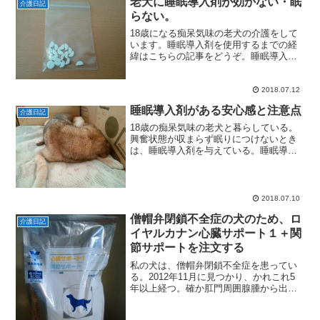
老犬に睡眠導入剤が効かない・眠
介護日記
らない。
18歳になる痴呆気味の老犬の介護をして
います。睡眠導入剤を使用するまでの経
緯はこちらの記事をどうぞ。睡眠導入剤
が効かない？（7月1１日の様子）7月11日
15時10分ごろに、昼の睡眠から目覚め、
排泄・運動後、眠ることなく起き続け
2018.07.12
る。17時30...
睡眠導入剤がある安心感と注意点
介護日記
18歳の痴呆気味の老犬と暮らしている。
興奮状態が収まらず眠りにつけないとき
は、睡眠導入剤を与えている。睡眠導入
剤を使用するまでの経緯は、こちらの記
事をご覧ください。7月9日の睡眠導入剤
使用回数7月9日は、1回だけ睡眠導入剤を
使用した。朝は７...
2018.07.10
僧帽弁閉鎖不全症の犬のため、ロ
介護日記
イヤルカナン心臓サポート１＋関
節サポートを注文する
私の犬は、僧帽弁閉鎖不全症を患ってい
る。2012年11月に見つかり、かれこれ5
年以上経つ。確か肛門周囲腺腫から出血
して、その処置について相談しに行った
際に、偶然見つかったのだ。僧帽弁閉鎖