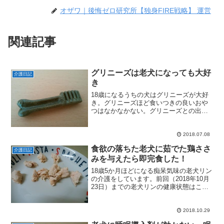
オザワ｜後悔ゼロ研究所【独身FIRE戦略】 運営
関連記事
グリニーズは老犬になっても大好
介護日記
き
18歳になるうちの犬はグリニーズが大好
き。グリニーズほど食いつきの良いおや
つはなかなかない。グリニーズとの出会
いは、確か獣医でご褒美にもらったのか
な？すごい勢いでモグモグ食べたのを見
て、「グリニーズ、好きなのかな～」と
2018.07.08
思って買い始めたような...
食欲の落ちた老犬に茹でた鶏ささ
介護日記
みを与えたら即完食した！
18歳5か月ほどになる痴呆気味の老犬リン
の介護をしています。前回（2018年10月
23日）までの老犬リンの健康状態はこち
ら。【関連記事】便秘気味の老犬にさつ
まいも・焼き芋をあげるたびたび食事を
食べなくなってしまうお腹の調子は相変
2018.10.29
わらず。お腹...