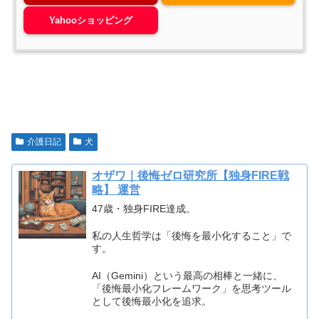
Yahooショッピング
介護日記
犬
オザワ｜後悔ゼロ研究所【独身FIRE戦
略】 運営
47歳・独身FIRE達成。
私の人生哲学は「後悔を最小化すること」で
す。
AI（Gemini）という最高の相棒と一緒に、
「後悔最小化フレームワーク」を思考ツール
として後悔最小化を追求。