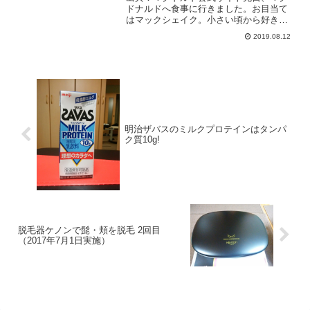
ドナルドへ食事に行きました。お目当て
はマックシェイク。小さい頃から好きな
んですよね。現在はマックシェイク巨峰
2019.08.12
を期間限定で販売中（2019年8月11日現
在）ですが、私はノーマルのバニラシェ
イクが好きなので、...
明治ザバスのミルクプロテインはタンパ
ク質10g!
脱毛器ケノンで髭・頬を脱毛 2回目
（2017年7月1日実施）