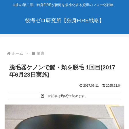
自由の第二章。独身FIREが後悔を最小化する資産のフロー化戦略。
後悔ゼロ研究所【独身FIRE戦略】
ホーム
健康
脱毛器ケノンで髭・頬を脱毛 1回目(2017
年6月23日実施)
2017.08.11
2025.11.04
この記事は
約4分
で読めます。