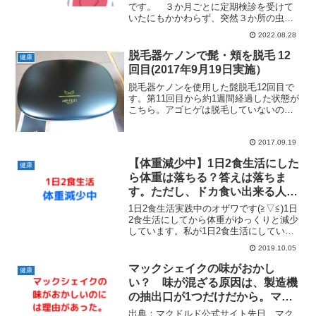
です。 ３か月ごとに定期検診を受けて
いたにもかかわらず、突然３か所の虫歯
を告知されました。その詳細はこちらの
2022.08.28
記事でご覧ください。フッ化物配合歯磨
剤やフッ化物洗口剤ミラノール利用して
脱毛器ケノンで髭・頬を脱毛 12
健康
予防していたのですが、無...
回目(2017年9月19日実施）
脱毛器ケノンを使用した髭脱毛12回目で
す。第11回目から約1週間経過した状態が
こちら。アゴヒゲは脱毛していないの
で、口周りと頬にだけ注目してくださ
い。・髭剃り後16時間ほど経過頬毛の脱
毛の方が早く終了しそうな雰囲気があり
2017.09.19
ますね。鼻の下の髭は...
【体重減少中】1日2食生活にした
健康
ら体重は落ちる？答えは落ちま
す。ただし、ドカ食い出来る人は
除く。
1日2食生活実践中のオザワです(≧▽≦)1日
2食生活にしてから体重がゆっくりと減少
しています。私が1日2食生活にしている
理由はダイエットのためではありません
2019.10.05
が、食事回数を減らすと体重の変化もあ
るということを記録しておきます。余談
マックシェイクの味がおかし
健康
となりますが...
い？ 味が混ざる原因は、製造機
の抽出口が1つだけだから。マク
ドナルドは改善する気なし。
出典：マクドルド公式サイト先日、マク