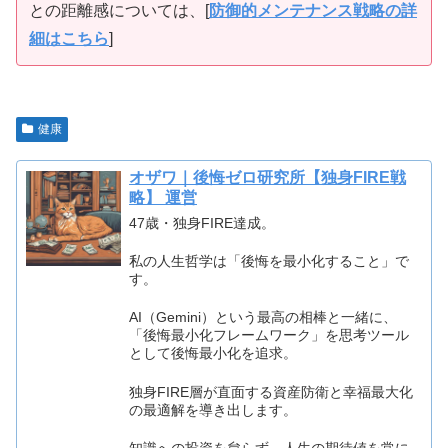
との距離感については、[
防御的メンテナンス戦略の詳
細はこちら
]
健康
オザワ｜後悔ゼロ研究所【独身FIRE戦
略】 運営
47歳・独身FIRE達成。
私の人生哲学は「後悔を最小化すること」で
す。
AI（Gemini）という最高の相棒と一緒に、
「後悔最小化フレームワーク」を思考ツール
として後悔最小化を追求。
独身FIRE層が直面する資産防衛と幸福最大化
の最適解を導き出します。
知識への投資を怠らず、人生の期待値を常に