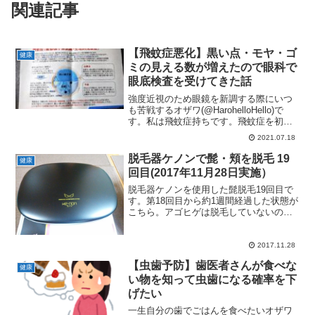
関連記事
【飛蚊症悪化】黒い点・モヤ・ゴ
健康
ミの見える数が増えたので眼科で
眼底検査を受けてきた話
強度近視のため眼鏡を新調する際にいつ
も苦戦するオザワ(@HarohelloHello)で
す。私は飛蚊症持ちです。飛蚊症を初め
て発症したのは20代後半のことでした。
2021.07.18
40歳を過ぎたつい先日、飛蚊症の症状が
悪化していることに気付いたため、眼科
脱毛器ケノンで髭・頬を脱毛 19
健康
で眼...
回目(2017年11月28日実施）
脱毛器ケノンを使用した髭脱毛19回目で
す。第18回目から約1週間経過した状態が
こちら。アゴヒゲは脱毛していないの
で、口周りと頬にだけ注目してくださ
い。・髭剃り後24時間ほど経過次のケノ
ン照射で20回目となります。10回ごとの
2017.11.28
節目に、過去画像...
【虫歯予防】歯医者さんが食べな
健康
い物を知って虫歯になる確率を下
げたい
一生自分の歯でごはんを食べたいオザワ